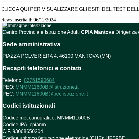
CLICCA QUI PER VISUALIZZARE GLI ESITI DEL TEST DE
News inserita il: 06/12/2024
Centro Provinciale Istruzione Adulti
CPIA Mantova
Dirigenza 
Sede amministrativa
PIAZZA POLVERIERA 4, 46100 MANTOVA (MN)
Recapiti telefonici e contatti
Telefono:
03761590684
PEO:
MNMM11600B@istruzione.it
PEC:
MNMM11600B@pec.istruzione.it
Codici istituzionali
Codice meccanografico: MNMM11600B
Codice IPA: cpiamn
C.F. 93068650204
Codice univoco fatturazione elettronica (CUF): UFS9BD