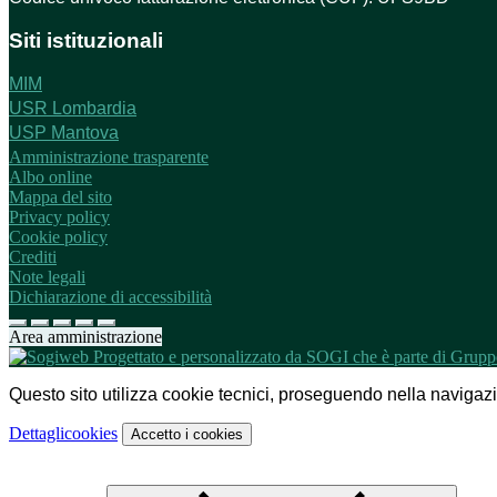
Siti istituzionali
MIM
USR Lombardia
USP Mantova
Amministrazione trasparente
Albo online
Mappa del sito
Privacy policy
Cookie policy
Crediti
Note legali
Dichiarazione di accessibilità
Area amministrazione
Questo sito utilizza cookie tecnici, proseguendo nella navigazion
Dettagli
cookies
Accetto
i cookies