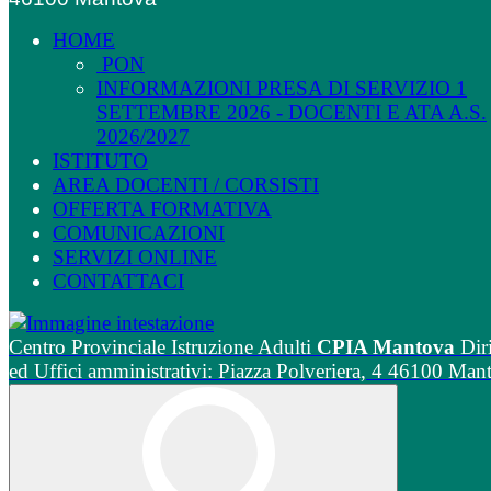
HOME
PON
INFORMAZIONI PRESA DI SERVIZIO 1
SETTEMBRE 2026 - DOCENTI E ATA A.S.
2026/2027
ISTITUTO
AREA DOCENTI / CORSISTI
OFFERTA FORMATIVA
COMUNICAZIONI
SERVIZI ONLINE
CONTATTACI
Centro Provinciale Istruzione Adulti
CPIA Mantova
Dir
ed Uffici amministrativi: Piazza Polveriera, 4 46100 Man