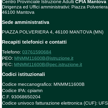
Centro Provinciale Istruzione Adulti
CPIA Mantova
Dirigenza ed Uffici amministrativi: Piazza Polveriera
46100 Mantova
Sede amministrativa
PIAZZA POLVERIERA 4, 46100 MANTOVA (MN)
Recapiti telefonici e contatti
Telefono:
03761590684
PEO:
MNMM11600B@istruzione.it
PEC:
MNMM11600B@pec.istruzione.it
Codici istituzionali
Codice meccanografico: MNMM11600B
Codice IPA: cpiamn
C.F. 93068650204
Codice univoco fatturazione elettronica (CUF): U