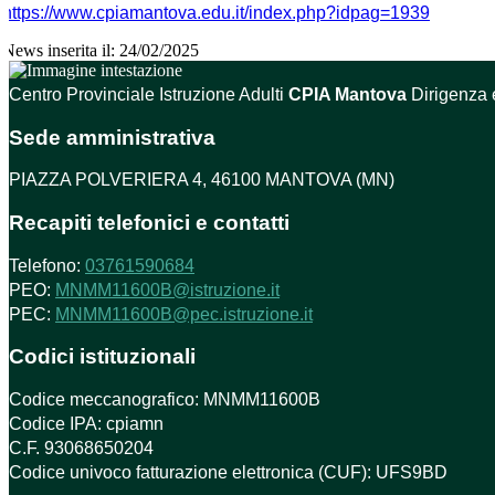
https://www.cpiamantova.edu.it/index.php?idpag=1939
News inserita il: 24/02/2025
Centro Provinciale Istruzione Adulti
CPIA Mantova
Dirigenza 
Sede amministrativa
PIAZZA POLVERIERA 4, 46100 MANTOVA (MN)
Recapiti telefonici e contatti
Telefono:
03761590684
PEO:
MNMM11600B@istruzione.it
PEC:
MNMM11600B@pec.istruzione.it
Codici istituzionali
Codice meccanografico: MNMM11600B
Codice IPA: cpiamn
C.F. 93068650204
Codice univoco fatturazione elettronica (CUF): UFS9BD