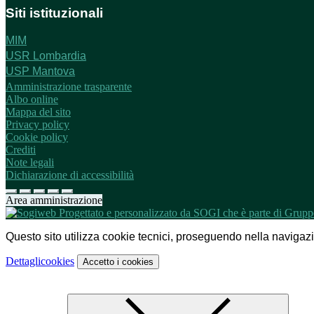
Siti istituzionali
MIM
USR Lombardia
USP Mantova
Amministrazione trasparente
Albo online
Mappa del sito
Privacy policy
Cookie policy
Crediti
Note legali
Dichiarazione di accessibilità
Area amministrazione
Questo sito utilizza cookie tecnici, proseguendo nella navigazion
Dettagli
cookies
Accetto
i cookies