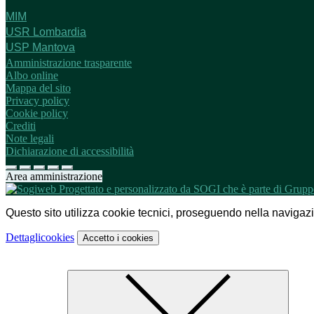
MIM
USR Lombardia
USP Mantova
Amministrazione trasparente
Albo online
Mappa del sito
Privacy policy
Cookie policy
Crediti
Note legali
Dichiarazione di accessibilità
Area amministrazione
Questo sito utilizza cookie tecnici, proseguendo nella navigazion
Dettagli
cookies
Accetto
i cookies