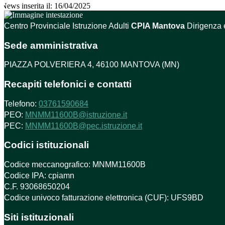
News inserita il: 16/04/2025
Centro Provinciale Istruzione Adulti
CPIA Mantova
Dirigenza 
Sede amministrativa
PIAZZA POLVERIERA 4, 46100 MANTOVA (MN)
Recapiti telefonici e contatti
Telefono:
03761590684
PEO:
MNMM11600B@istruzione.it
PEC:
MNMM11600B@pec.istruzione.it
Codici istituzionali
Codice meccanografico: MNMM11600B
Codice IPA: cpiamn
C.F. 93068650204
Codice univoco fatturazione elettronica (CUF): UFS9BD
Siti istituzionali