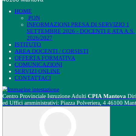
HOME
PON
INFORMAZIONI PRESA DI SERVIZIO 1
SETTEMBRE 2026 - DOCENTI E ATA A.S.
2026/2027
ISTITUTO
AREA DOCENTI / CORSISTI
OFFERTA FORMATIVA
COMUNICAZIONI
SERVIZI ONLINE
CONTATTACI
Centro Provinciale Istruzione Adulti
CPIA Mantova
Dir
ed Uffici amministrativi: Piazza Polveriera, 4 46100 Man