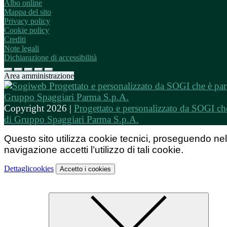
Albo online
Mappa del sito
Privacy policy
Cookie policy
Crediti
Note legali
Dichiarazione di accessibilità
Area amministrazione
Copyright 2026 |
Progettato e personalizzato da SOGI che
di Gruppo Spaggiari Parma S.p.A.
Questo sito utilizza cookie tecnici, proseguendo nel
navigazione accetti l’utilizzo di tali cookie.
Dettagli
cookies
Accetto
i cookies