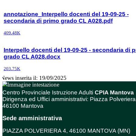
annotazione_Interpello docenti del 19-09-25 -
secondaria di primo grado CL A028.pdf
409.48K
Interpello docenti del 19-09-25 - secondaria di 
grado CL A028.docx
203.75K
News inserita il: 19/09/2025
Centro Provinciale Istruzione Adulti
CPIA Mantova
Dirigenza ed Uffici amministrativi: Piazza Polveriera
46100 Mantova
Sede amministrativa
PIAZZA POLVERIERA 4, 46100 MANTOVA (MN)