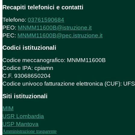
Recapiti telefonici e contatti
Telefono:
03761590684
PEO:
MNMM11600B@istruzione.it
PEC:
MNMM11600B@pec.istruzione.it
Codici istituzionali
Codice meccanografico: MNMM11600B
Codice IPA: cpiamn
C.F. 93068650204
Codice univoco fatturazione elettronica (CUF): U
Siti istituzionali
MIM
USR Lombardia
USP Mantova
Amministrazione trasparente