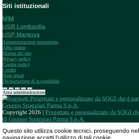
Siti istituzionali
MIM
USR Lombardia
USP Mantova
Amministrazione trasparente
Albo online
Mappa del sito
Privacy policy
Cookie policy
Crediti
Note legali
Dichiarazione di accessibilità
Area amministrazione
Copyright 2026 |
Progettato e personalizzato da SOGI che
di Gruppo Spaggiari Parma S.p.A.
Questo sito utilizza cookie tecnici, proseguendo nel
navigazione accetti l’utilizzo di tali cookie.