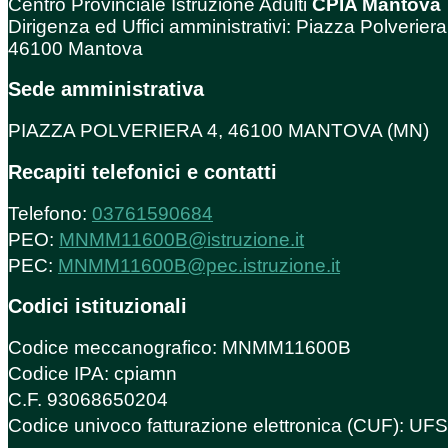
Centro Provinciale Istruzione Adulti
CPIA Mantova
Dirigenza ed Uffici amministrativi: Piazza Polveriera
46100 Mantova
Sede amministrativa
PIAZZA POLVERIERA 4, 46100 MANTOVA (MN)
Recapiti telefonici e contatti
Telefono:
03761590684
PEO:
MNMM11600B@istruzione.it
PEC:
MNMM11600B@pec.istruzione.it
Codici istituzionali
Codice meccanografico: MNMM11600B
Codice IPA: cpiamn
C.F. 93068650204
Codice univoco fatturazione elettronica (CUF): U