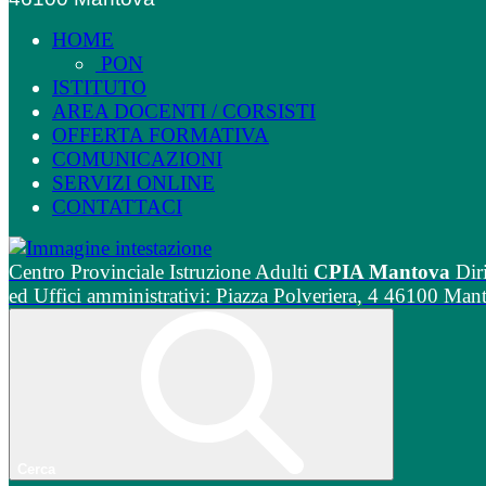
HOME
PON
ISTITUTO
AREA DOCENTI / CORSISTI
OFFERTA FORMATIVA
COMUNICAZIONI
SERVIZI ONLINE
CONTATTACI
Centro Provinciale Istruzione Adulti
CPIA Mantova
Dir
ed Uffici amministrativi: Piazza Polveriera, 4 46100 Man
Cerca