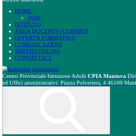
HOME
PON
ISTITUTO
AREA DOCENTI / CORSISTI
OFFERTA FORMATIVA
COMUNICAZIONI
SERVIZI ONLINE
CONTATTACI
Centro Provinciale Istruzione Adulti
CPIA Mantova
Dir
ed Uffici amministrativi: Piazza Polveriera, 4 46100 Man
Cerca