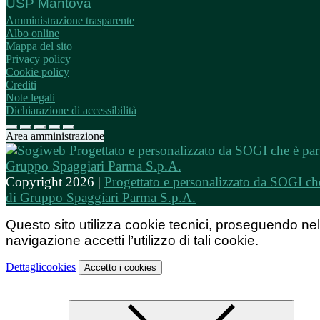
USP Mantova
Amministrazione trasparente
Albo online
Mappa del sito
Privacy policy
Cookie policy
Crediti
Note legali
Dichiarazione di accessibilità
Area amministrazione
Copyright 2026 |
Progettato e personalizzato da SOGI che
di Gruppo Spaggiari Parma S.p.A.
Questo sito utilizza cookie tecnici, proseguendo nel
navigazione accetti l’utilizzo di tali cookie.
Dettagli
cookies
Accetto
i cookies