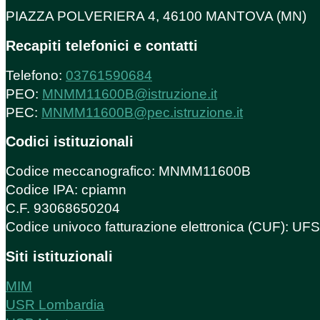
PIAZZA POLVERIERA 4, 46100 MANTOVA (MN)
Recapiti telefonici e contatti
Telefono:
03761590684
PEO:
MNMM11600B@istruzione.it
PEC:
MNMM11600B@pec.istruzione.it
Codici istituzionali
Codice meccanografico: MNMM11600B
Codice IPA: cpiamn
C.F. 93068650204
Codice univoco fatturazione elettronica (CUF): U
Siti istituzionali
MIM
USR Lombardia