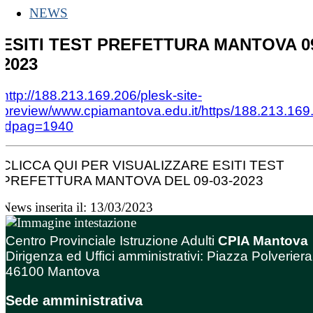
NEWS
ESITI TEST PREFETTURA MANTOVA 09
2023
http://188.213.169.206/plesk-site-
preview/www.cpiamantova.edu.it/https/188.213.169
idpag=1940
CLICCA QUI PER VISUALIZZARE ESITI TEST
PREFETTURA MANTOVA DEL 09-03-2023
News inserita il: 13/03/2023
Centro Provinciale Istruzione Adulti
CPIA Mantova
Dirigenza ed Uffici amministrativi: Piazza Polveriera
46100 Mantova
Sede amministrativa