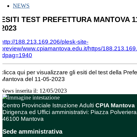
NEWS
ESITI TEST PREFETTURA MANTOVA 11
2023
http://188.213.169.206/plesk-site-
preview/www.cpiamantova.edu.it/https/188.213.169
idpag=1940
clicca qui per visualizzare gli esiti del test della Prefe
Mantova del 11-05-2023
News inserita il: 12/05/2023
Centro Provinciale Istruzione Adulti
CPIA Mantova
Dirigenza ed Uffici amministrativi: Piazza Polveriera
46100 Mantova
Sede amministrativa