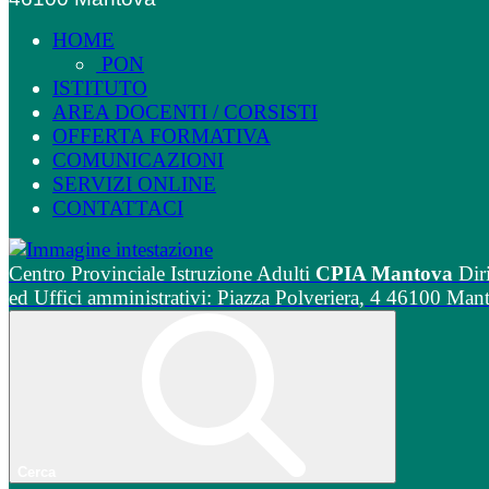
HOME
PON
ISTITUTO
AREA DOCENTI / CORSISTI
OFFERTA FORMATIVA
COMUNICAZIONI
SERVIZI ONLINE
CONTATTACI
Centro Provinciale Istruzione Adulti
CPIA Mantova
Dir
ed Uffici amministrativi: Piazza Polveriera, 4 46100 Man
Cerca