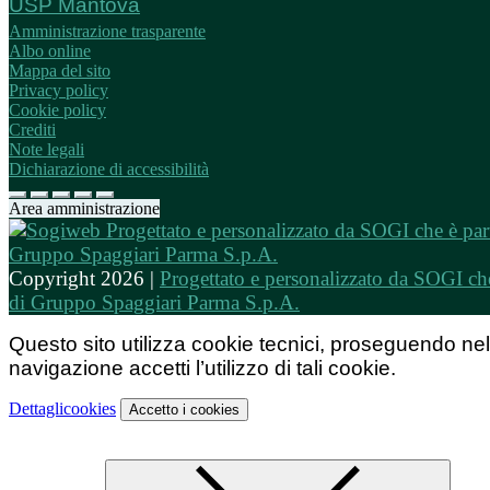
USP Mantova
Amministrazione trasparente
Albo online
Mappa del sito
Privacy policy
Cookie policy
Crediti
Note legali
Dichiarazione di accessibilità
Area amministrazione
Copyright 2026 |
Progettato e personalizzato da SOGI che
di Gruppo Spaggiari Parma S.p.A.
Questo sito utilizza cookie tecnici, proseguendo nel
navigazione accetti l’utilizzo di tali cookie.
Dettagli
cookies
Accetto
i cookies