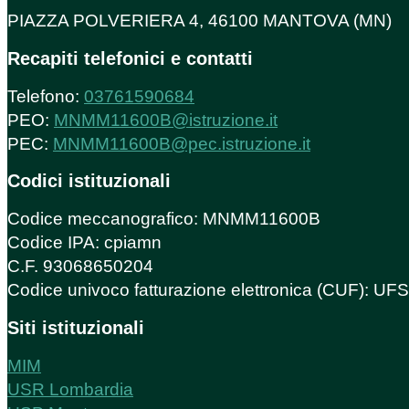
PIAZZA POLVERIERA 4, 46100 MANTOVA (MN)
Recapiti telefonici e contatti
Telefono:
03761590684
PEO:
MNMM11600B@istruzione.it
PEC:
MNMM11600B@pec.istruzione.it
Codici istituzionali
Codice meccanografico: MNMM11600B
Codice IPA: cpiamn
C.F. 93068650204
Codice univoco fatturazione elettronica (CUF): U
Siti istituzionali
MIM
USR Lombardia