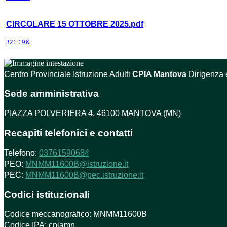
CIRCOLARE 15 OTTOBRE 2025.pdf
321.19K
Centro Provinciale Istruzione Adulti
CPIA Mantova
Dirigenza 
Sede amministrativa
PIAZZA POLVERIERA 4, 46100 MANTOVA (MN)
Recapiti telefonici e contatti
Telefono:
03761590684
PEO:
MNMM11600B@istruzione.it
PEC:
MNMM11600B@pec.istruzione.it
Codici istituzionali
Codice meccanografico: MNMM11600B
Codice IPA: cpiamn