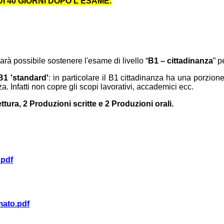
 40 GIORNI DOPO L'ESAME.
à possibile sostenere l'esame di livello “
B1 – cittadinanza
” p
B1 'standard'
: in particolare il B1 cittadinanza ha una porzion
za. Infatti non copre gli scopi lavorativi, accademici ecc.
ttura, 2 Produzioni scritte e 2 Produzioni orali.
.pdf
mato.pdf