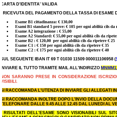
CARTA D'IDENTITA' VALIDA
- RICEVUTA DEL PAGAMENTO DELLA TASSA DI ESAME 
E
same B1 cittadinanza:
€ 130,00
Esami B1 standard 5 prove:
€ 105 per ogni abilità cils da 
Esame A2 integrazione : € 55,00
Esame A2 Standard: € 55,00 per ogni abilità cils da ripete
Esame B2 : € 120,00
per ogni abilità cils da ripetere € 25
Esame C1 : € 150
per ogni abilità cils da ripetere € 35
Esame C2 : € 175 per ogni abilità cils da ripetere € 40
SUL SEGUENTE IBAN IT 69 T 01030 11509 000011106958 (
INVIARE IL TUTTO TRAMITE MAIL ALL'INDIRIZZO
MNMM11
NON SARANNO PRESE IN CONSIDERAZIONE ISCRIZIO
VISIBILI.
SI RACCOMANDA L'UTENZA DI INVIARE GLI ALLEGATI I
SI RACCOMANDA INOLTRE DOPO L'INVIO DELLA DOCU
TELEFONARE DALLE 9.45 ALLE 12.45 DAL LUNEDI AL VEN
I RISULTATI DELL'ESAME SONO VISIONABILI SUL S