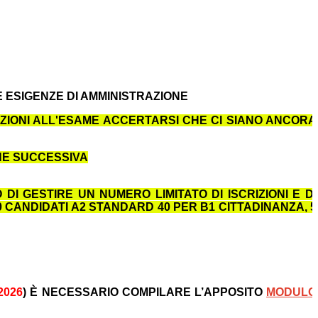
E ESIGENZE DI AMMINISTRAZIONE
IZIONI ALL'ESAME ACCERTARSI CHE CI SIANO ANCORA
NE SUCCESSIVA
DI GESTIRE UN NUMERO LIMITATO DI ISCRIZIONI E DI
 CANDIDATI A2 STANDARD 40 PER B1 CITTADINANZA, 5
2026
) È NECESSARIO COMPILARE L’APPOSITO
MOD
ULO