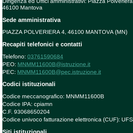
Dirigenza ed Uffici amministrativi: Piazza Polveriera
46100 Mantova
Sede amministrativa
PIAZZA POLVERIERA 4, 46100 MANTOVA (MN)
Recapiti telefonici e contatti
Telefono:
03761590684
PEO:
MNMM11600B@istruzione.it
PEC:
MNMM11600B@pec.istruzione.it
Codici istituzionali
Codice meccanografico: MNMM11600B
Codice IPA: cpiamn
C.F. 93068650204
Codice univoco fatturazione elettronica (CUF): U
Siti istituzionali