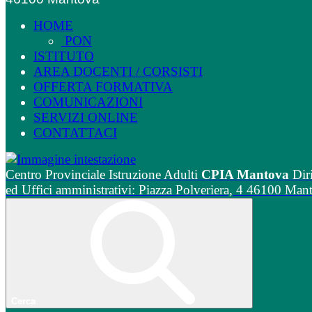
HOME
PON
ISTITUTO
AREA DOCENTI / CORSISTI
OFFERTA FORMATIVA
COMUNICAZIONI
SERVIZI ONLINE
CONTATTACI
Centro Provinciale Istruzione Adulti
CPIA Mantova
Dir
ed Uffici amministrativi: Piazza Polveriera, 4 46100 Man
Cerca