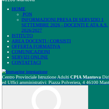
HOME
PON
INFORMAZIONI PRESA DI SERVIZIO 1
SETTEMBRE 2026 - DOCENTI E ATA A.S.
2026/2027
ISTITUTO
AREA DOCENTI / CORSISTI
OFFERTA FORMATIVA
COMUNICAZIONI
SERVIZI ONLINE
CONTATTACI
Centro Provinciale Istruzione Adulti
CPIA Mantova
Dir
ed Uffici amministrativi: Piazza Polveriera, 4 46100 Man