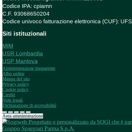
Codice IPA: cpiamn
C.F. 93068650204
Codice univoco fatturazione elettronica (CUF): U
Siti istituzionali
MIM
USR Lombardia
USP Mantova
Amministrazione trasparente
Albo online
Mappa del sito
Privacy policy
Cookie policy
Crediti
Note legali
Dichiarazione di accessibilità
Area amministrazione