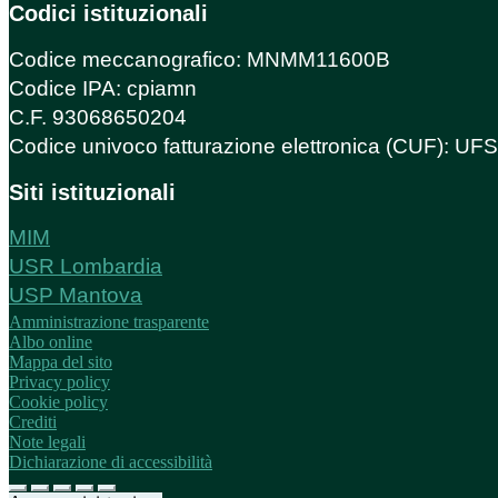
Codici istituzionali
Codice meccanografico: MNMM11600B
Codice IPA: cpiamn
C.F. 93068650204
Codice univoco fatturazione elettronica (CUF): U
Siti istituzionali
MIM
USR Lombardia
USP Mantova
Amministrazione trasparente
Albo online
Mappa del sito
Privacy policy
Cookie policy
Crediti
Note legali
Dichiarazione di accessibilità