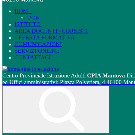
HOME
PON
ISTITUTO
AREA DOCENTI / CORSISTI
OFFERTA FORMATIVA
COMUNICAZIONI
SERVIZI ONLINE
CONTATTACI
Centro Provinciale Istruzione Adulti
CPIA Mantova
Dir
ed Uffici amministrativi: Piazza Polveriera, 4 46100 Man
Cerca