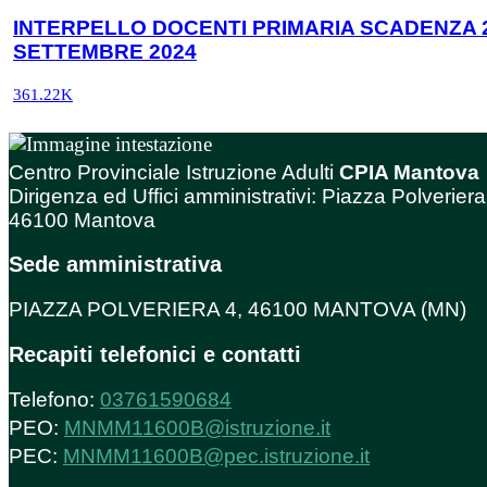
INTERPELLO DOCENTI PRIMARIA SCADENZA 
SETTEMBRE 2024
361.22K
Centro Provinciale Istruzione Adulti
CPIA Mantova
Dirigenza ed Uffici amministrativi: Piazza Polveriera
46100 Mantova
Sede amministrativa
PIAZZA POLVERIERA 4, 46100 MANTOVA (MN)
Recapiti telefonici e contatti
Telefono:
03761590684
PEO:
MNMM11600B@istruzione.it
PEC:
MNMM11600B@pec.istruzione.it