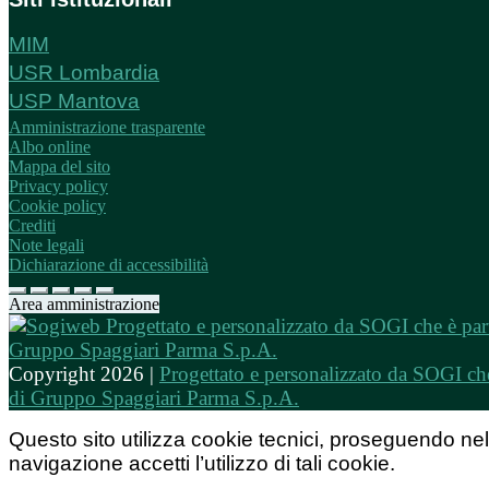
MIM
USR Lombardia
USP Mantova
Amministrazione trasparente
Albo online
Mappa del sito
Privacy policy
Cookie policy
Crediti
Note legali
Dichiarazione di accessibilità
Area amministrazione
Copyright 2026 |
Progettato e personalizzato da SOGI che
di Gruppo Spaggiari Parma S.p.A.
Questo sito utilizza cookie tecnici, proseguendo nel
navigazione accetti l’utilizzo di tali cookie.