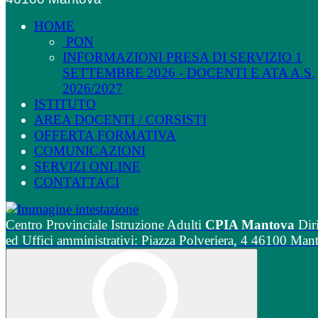
HOME
PON
INFORMAZIONI PRESA DI SERVIZIO 1
SETTEMBRE 2026 - DOCENTI E ATA A.S.
2026/2027
ISTITUTO
AREA DOCENTI / CORSISTI
OFFERTA FORMATIVA
COMUNICAZIONI
SERVIZI ONLINE
CONTATTACI
Centro Provinciale Istruzione Adulti
CPIA Mantova
Dir
ed Uffici amministrativi: Piazza Polveriera, 4 46100 Man