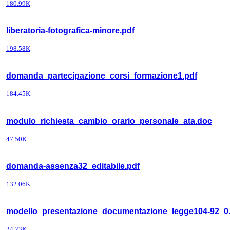
180.99K
liberatoria-fotografica-minore.pdf
198.58K
domanda_partecipazione_corsi_formazione1.pdf
184.45K
modulo_richiesta_cambio_orario_personale_ata.doc
47.50K
domanda-assenza32_editabile.pdf
132.06K
modello_presentazione_documentazione_legge104-92_0
24.23K