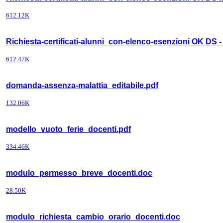
612.12K
Richiesta-certificati-alunni_con-elenco-esenzioni OK DS - 
612.47K
domanda-assenza-malattia_editabile.pdf
132.06K
modello_vuoto_ferie_docenti.pdf
334.46K
modulo_permesso_breve_docenti.doc
28.50K
modulo_richiesta_cambio_orario_docenti.doc