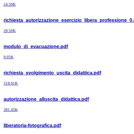
24.50K
richiesta_autorizzazione_esercizio_libera_professione_0
29.50K
modulo_di_evacuazione.pdf
9.05K
richiesta_svolgimento_uscita_didattica.pdf
318.01K
autorizzazione_alluscita_didattica.pdf
381.45K
liberatoria-fotografica.pdf