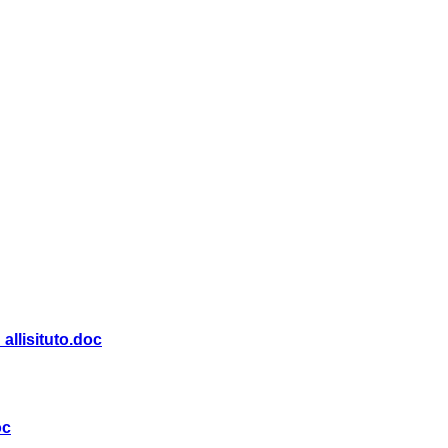
allisituto.doc
oc