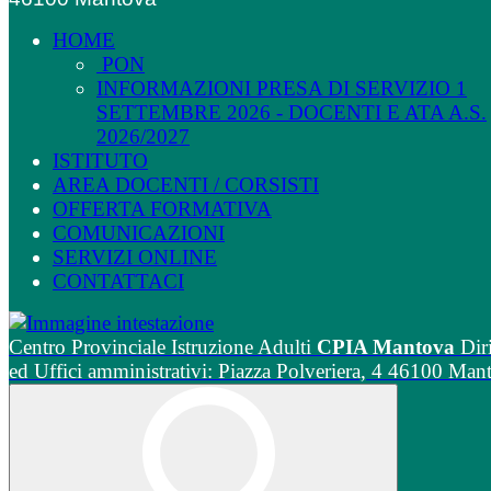
HOME
PON
INFORMAZIONI PRESA DI SERVIZIO 1
SETTEMBRE 2026 - DOCENTI E ATA A.S.
2026/2027
ISTITUTO
AREA DOCENTI / CORSISTI
OFFERTA FORMATIVA
COMUNICAZIONI
SERVIZI ONLINE
CONTATTACI
Centro Provinciale Istruzione Adulti
CPIA Mantova
Dir
ed Uffici amministrativi: Piazza Polveriera, 4 46100 Man