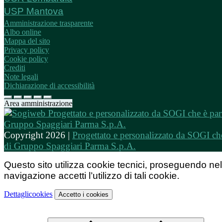
USP Mantova
Amministrazione trasparente
Albo online
Mappa del sito
Privacy policy
Cookie policy
Crediti
Note legali
Dichiarazione di accessibilità
Area amministrazione
Copyright 2026 |
Progettato e personalizzato da SOGI che
di Gruppo Spaggiari Parma S.p.A.
Questo sito utilizza cookie tecnici, proseguendo nel
navigazione accetti l’utilizzo di tali cookie.
Dettagli
cookies
Accetto
i cookies