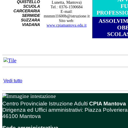
QUISTELLO
Lunetta, Mantova)
F
SCUOLA
Tel.: 0376-1590684
CARCERARIA
E-mail:
PROFESSI
SERMIDE
mnmm11600b@istruzione.it
SUZZARA
ASSOLVI
Sito web:
VIADANA
www.cpiamantova.edu.it
OB
SCOLA
Vedi tutto
Centro Provinciale Istruzione Adulti
CPIA Mantova
Dirigenza ed Uffici amministrativi: Piazza Polveriera
46100 Mantova
Sede amministrativa