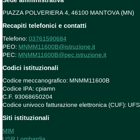
PIAZZA POLVERIERA 4, 46100 MANTOVA (MN)
Recapiti telefonici e contatti
Telefono:
03761590684
PEO:
MNMM11600B@istruzione.it
PEC:
MNMM11600B@pec.istruzione.it
Codici istituzionali
Codice meccanografico: MNMM11600B
Codice IPA: cpiamn
C.F. 93068650204
Codice univoco fatturazione elettronica (CUF): U
Siti istituzionali
MIM
USR Lombardia