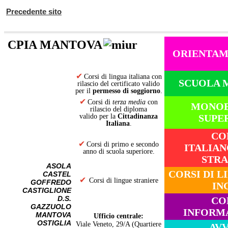
Precedente sito
CPIA MANTOVA
ORIENTA
✔
Corsi di lingua italiana con
SCUOLA 
rilascio del certificato
valido
per il
permesso di soggiorno
.
✔
Corsi di
terza media
con
MONOE
rilascio del diploma
valido per la
Cittadinanza
SUPE
Italiana
.
CO
✔
Corsi di primo e secondo
ITALIAN
anno di scuola superiore.
STRA
ASOLA
CORSI DI L
CASTEL
✔
Corsi di lingue straniere
GOFFREDO
IN
CASTIGLIONE
D.S.
CO
GAZZUOLO
INFORM
MANTOVA
Ufficio centrale:
OSTIGLIA
Viale Veneto, 29/A (Quartiere
AVV