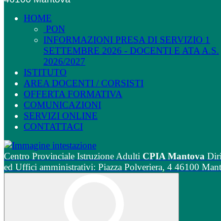
HOME
PON
INFORMAZIONI PRESA DI SERVIZIO 1
SETTEMBRE 2026 - DOCENTI E ATA A.S.
2026/2027
ISTITUTO
AREA DOCENTI / CORSISTI
OFFERTA FORMATIVA
COMUNICAZIONI
SERVIZI ONLINE
CONTATTACI
Centro Provinciale Istruzione Adulti
CPIA Mantova
Dir
ed Uffici amministrativi: Piazza Polveriera, 4 46100 Man