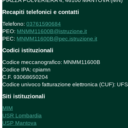
PIAZZA POLVERIERA 4, 46100 MANTOVA (MN)
Recapiti telefonici e contatti
Telefono:
03761590684
PEO:
MNMM11600B@istruzione.it
PEC:
MNMM11600B@pec.istruzione.it
Codici istituzionali
Codice meccanografico: MNMM11600B
Codice IPA: cpiamn
C.F. 93068650204
Codice univoco fatturazione elettronica (CUF): U
Siti istituzionali
MIM
USR Lombardia
USP Mantova