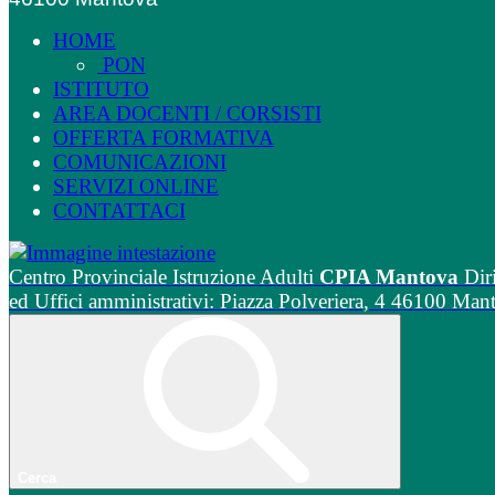
HOME
PON
ISTITUTO
AREA DOCENTI / CORSISTI
OFFERTA FORMATIVA
COMUNICAZIONI
SERVIZI ONLINE
CONTATTACI
Centro Provinciale Istruzione Adulti
CPIA Mantova
Dir
ed Uffici amministrativi: Piazza Polveriera, 4 46100 Man
Cerca