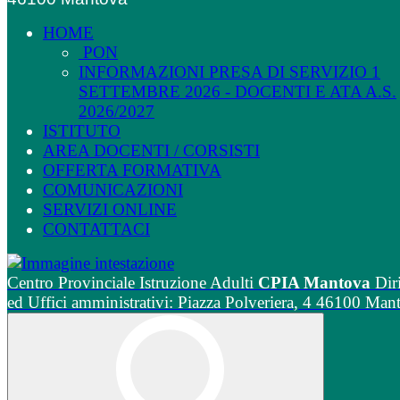
HOME
PON
INFORMAZIONI PRESA DI SERVIZIO 1
SETTEMBRE 2026 - DOCENTI E ATA A.S.
2026/2027
ISTITUTO
AREA DOCENTI / CORSISTI
OFFERTA FORMATIVA
COMUNICAZIONI
SERVIZI ONLINE
CONTATTACI
Centro Provinciale Istruzione Adulti
CPIA Mantova
Dir
ed Uffici amministrativi: Piazza Polveriera, 4 46100 Man