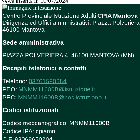
News inserita il: 10/07/2024
Centro Provinciale Istruzione Adulti
CPIA Mantova
Dirigenza ed Uffici amministrativi: Piazza Polveriera
46100 Mantova
Sede amministrativa
PIAZZA POLVERIERA 4, 46100 MANTOVA (MN)
Recapiti telefonici e contatti
Telefono:
03761590684
PEO:
MNMM11600B@istruzione.it
PEC:
MNMM11600B@pec.istruzione.it
Codici istituzionali
Codice meccanografico: MNMM11600B
Codice IPA: cpiamn
C.F. 93068650204