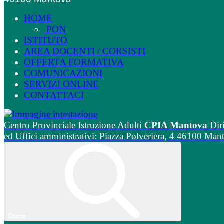
HOME
PON
ISTITUTO
AREA DOCENTI / CORSISTI
OFFERTA FORMATIVA
COMUNICAZIONI
SERVIZI ONLINE
CONTATTACI
Centro Provinciale Istruzione Adulti
CPIA Mantova
Dir
ed Uffici amministrativi: Piazza Polveriera, 4 46100 Man
Cerca