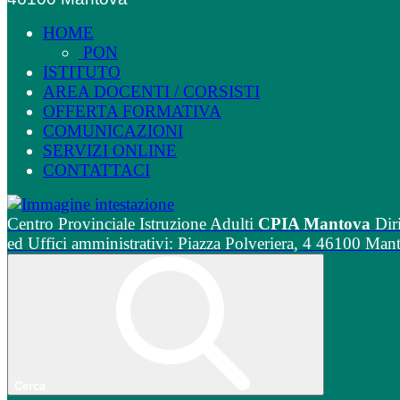
HOME
PON
ISTITUTO
AREA DOCENTI / CORSISTI
OFFERTA FORMATIVA
COMUNICAZIONI
SERVIZI ONLINE
CONTATTACI
Centro Provinciale Istruzione Adulti
CPIA Mantova
Dir
ed Uffici amministrativi: Piazza Polveriera, 4 46100 Man
Cerca