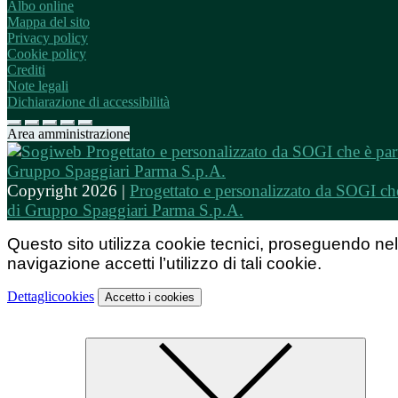
Albo online
Mappa del sito
Privacy policy
Cookie policy
Crediti
Note legali
Dichiarazione di accessibilità
Area amministrazione
Copyright 2026 |
Progettato e personalizzato da SOGI che
di Gruppo Spaggiari Parma S.p.A.
Questo sito utilizza cookie tecnici, proseguendo nel
navigazione accetti l’utilizzo di tali cookie.
Dettagli
cookies
Accetto
i cookies