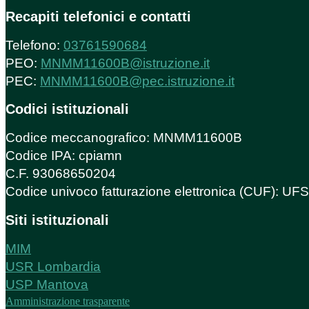
Recapiti telefonici e contatti
Telefono:
03761590684
PEO:
MNMM11600B@istruzione.it
PEC:
MNMM11600B@pec.istruzione.it
Codici istituzionali
Codice meccanografico: MNMM11600B
Codice IPA: cpiamn
C.F. 93068650204
Codice univoco fatturazione elettronica (CUF): U
Siti istituzionali
MIM
USR Lombardia
USP Mantova
Amministrazione trasparente