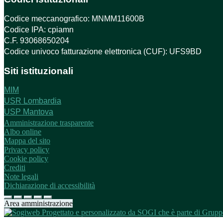
Codice meccanografico: MNMM11600B
Codice IPA: cpiamn
C.F. 93068650204
Codice univoco fatturazione elettronica (CUF): UFS9BD
Siti istituzionali
MIM
USR Lombardia
USP Mantova
Amministrazione trasparente
Albo online
Mappa del sito
Privacy policy
Cookie policy
Crediti
Note legali
Dichiarazione di accessibilità
Area amministrazione