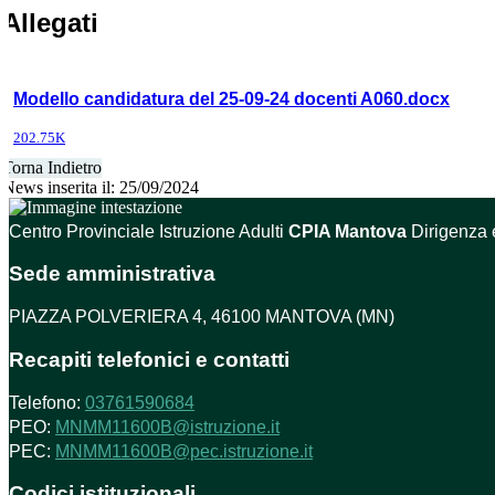
Allegati
Modello candidatura del 25-09-24 docenti A060.docx
202.75K
Torna Indietro
News inserita il: 25/09/2024
Centro Provinciale Istruzione Adulti
CPIA Mantova
Dirigenza 
Sede amministrativa
PIAZZA POLVERIERA 4, 46100 MANTOVA (MN)
Recapiti telefonici e contatti
Telefono:
03761590684
PEO:
MNMM11600B@istruzione.it
PEC:
MNMM11600B@pec.istruzione.it
Codici istituzionali