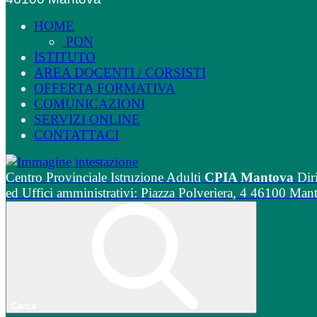
HOME
PON
ISTITUTO
AREA DOCENTI / CORSISTI
OFFERTA FORMATIVA
COMUNICAZIONI
SERVIZI ONLINE
CONTATTACI
Centro Provinciale Istruzione Adulti
CPIA Mantova
Dir
ed Uffici amministrativi: Piazza Polveriera, 4 46100 Man
Cerca