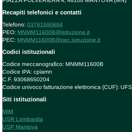
PIAZZA POLVERIERA 4, 46100 MANTOVA (MN)
Recapiti telefonici e contatti
Telefono:
03761590684
PEO:
MNMM11600B@istruzione.it
PEC:
MNMM11600B@pec.istruzione.it
Codici istituzionali
Codice meccanografico: MNMM11600B
Codice IPA: cpiamn
C.F. 93068650204
Codice univoco fatturazione elettronica (CUF): U
Siti istituzionali
MIM
USR Lombardia
USP Mantova