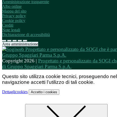
Amministrazione trasparente
Albo online
Mappa del sito
Privacy policy
Cookie policy
Crediti
Note legali
Dichiarazione di accessibilità
Area amministrazione
Copyright 2026 |
Progettato e personalizzato da SOGI che
di Gruppo Spaggiari Parma S.p.A.
Questo sito utilizza cookie tecnici, proseguendo nel
navigazione accetti l’utilizzo di tali cookie.
Dettagli
cookies
Accetto
i cookies