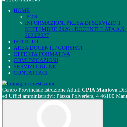
HOME
PON
INFORMAZIONI PRESA DI SERVIZIO 1
SETTEMBRE 2026 - DOCENTI E ATA A.S.
2026/2027
ISTITUTO
AREA DOCENTI / CORSISTI
OFFERTA FORMATIVA
COMUNICAZIONI
SERVIZI ONLINE
CONTATTACI
Centro Provinciale Istruzione Adulti
CPIA Mantova
Dir
ed Uffici amministrativi: Piazza Polveriera, 4 46100 Man