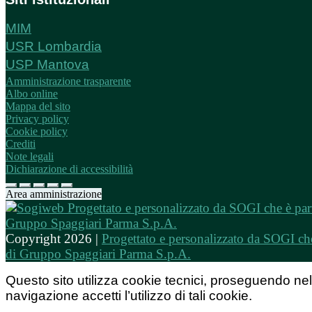
MIM
USR Lombardia
USP Mantova
Amministrazione trasparente
Albo online
Mappa del sito
Privacy policy
Cookie policy
Crediti
Note legali
Dichiarazione di accessibilità
Area amministrazione
Copyright 2026 |
Progettato e personalizzato da SOGI che
di Gruppo Spaggiari Parma S.p.A.
Questo sito utilizza cookie tecnici, proseguendo nel
navigazione accetti l’utilizzo di tali cookie.