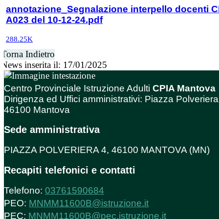
annotazione_Segnalazione interpello docenti 
A023 del 10-12-24.pdf
288.25K
Torna Indietro
News inserita il: 17/01/2025
Centro Provinciale Istruzione Adulti
CPIA Mantova
Dirigenza ed Uffici amministrativi: Piazza Polveriera
46100 Mantova
Sede amministrativa
PIAZZA POLVERIERA 4, 46100 MANTOVA (MN)
Recapiti telefonici e contatti
Telefono:
03761590684
PEO:
MNMM11600B@istruzione.it
PEC:
MNMM11600B@pec.istruzione.it