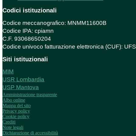
Codici istituzionali
Codice meccanografico: MNMM11600B
Codice IPA: cpiamn
C.F. 93068650204
Codice univoco fatturazione elettronica (CUF): U
Siti istituzionali
MIM
USR Lombardia
USP Mantova
Amministrazione trasparente
Albo online
Mappa del sito
Privacy policy
Cookie policy
Crediti
Note legali
Dichiarazione di accessibilità