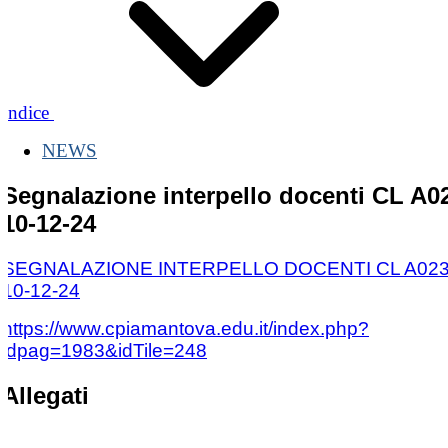
Indice
NEWS
Segnalazione interpello docenti CL A0
10-12-24
SEGNALAZIONE INTERPELLO DOCENTI CL A023
10-12-24
https://www.cpiamantova.edu.it/index.php?
idpag=1983&idTile=248
Allegati