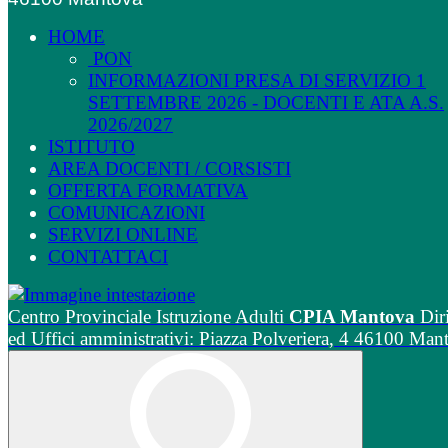
HOME
PON
INFORMAZIONI PRESA DI SERVIZIO 1
SETTEMBRE 2026 - DOCENTI E ATA A.S.
2026/2027
ISTITUTO
AREA DOCENTI / CORSISTI
OFFERTA FORMATIVA
COMUNICAZIONI
SERVIZI ONLINE
CONTATTACI
Centro Provinciale Istruzione Adulti
CPIA Mantova
Dir
ed Uffici amministrativi: Piazza Polveriera, 4 46100 Man