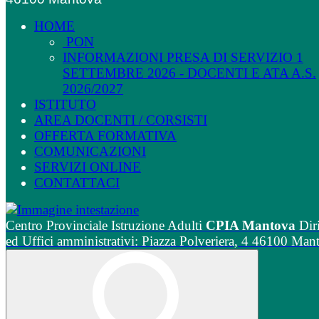
HOME
PON
INFORMAZIONI PRESA DI SERVIZIO 1
SETTEMBRE 2026 - DOCENTI E ATA A.S.
2026/2027
ISTITUTO
AREA DOCENTI / CORSISTI
OFFERTA FORMATIVA
COMUNICAZIONI
SERVIZI ONLINE
CONTATTACI
Centro Provinciale Istruzione Adulti
CPIA Mantova
Dir
ed Uffici amministrativi: Piazza Polveriera, 4 46100 Man