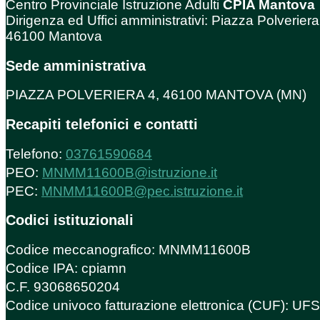
Centro Provinciale Istruzione Adulti
CPIA Mantova
Dirigenza ed Uffici amministrativi: Piazza Polveriera
46100 Mantova
Sede amministrativa
PIAZZA POLVERIERA 4, 46100 MANTOVA (MN)
Recapiti telefonici e contatti
Telefono:
03761590684
PEO:
MNMM11600B@istruzione.it
PEC:
MNMM11600B@pec.istruzione.it
Codici istituzionali
Codice meccanografico: MNMM11600B
Codice IPA: cpiamn
C.F. 93068650204
Codice univoco fatturazione elettronica (CUF): U