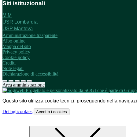
Siti istituzionali
MIM
USR Lombardia
USP Mantova
Amministrazione trasparente
Albo online
Mappa del sito
Privacy policy
Cookie policy
Crediti
Note legali
Dichiarazione di accessibilità
Area amministrazione
Questo sito utilizza cookie tecnici, proseguendo nella navigazion
Dettagli
cookies
Accetto
i cookies