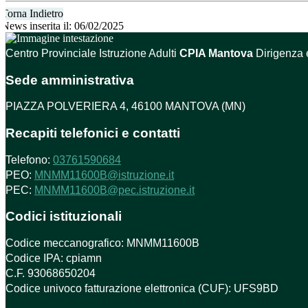
Torna Indietro
News inserita il: 06/02/2025
Centro Provinciale Istruzione Adulti
CPIA Mantova
Dirigenza 
Sede amministrativa
PIAZZA POLVERIERA 4, 46100 MANTOVA (MN)
Recapiti telefonici e contatti
Telefono:
03761590684
PEO:
MNMM11600B@istruzione.it
PEC:
MNMM11600B@pec.istruzione.it
Codici istituzionali
Codice meccanografico: MNMM11600B
Codice IPA: cpiamn
C.F. 93068650204
Codice univoco fatturazione elettronica (CUF): UFS9BD