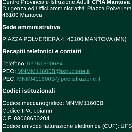
Centro Provinciale Istruzione Adulti
CPIA Mantova
Dirigenza ed Uffici amministrativi: Piazza Polveriera
46100 Mantova
Sede amministrativa
PIAZZA POLVERIERA 4, 46100 MANTOVA (MN)
Recapiti telefonici e contatti
Telefono:
03761590684
PEO:
MNMM11600B@istruzione.it
PEC:
MNMM11600B@pec.istruzione.it
Codici istituzionali
Codice meccanografico: MNMM11600B
Codice IPA: cpiamn
C.F. 93068650204
Codice univoco fatturazione elettronica (CUF): U