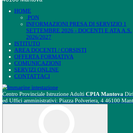
HOME
PON
INFORMAZIONI PRESA DI SERVIZIO 1
SETTEMBRE 2026 - DOCENTI E ATA A.S.
2026/2027
ISTITUTO
AREA DOCENTI / CORSISTI
OFFERTA FORMATIVA
COMUNICAZIONI
SERVIZI ONLINE
CONTATTACI
Centro Provinciale Istruzione Adulti
CPIA Mantova
Dir
ed Uffici amministrativi: Piazza Polveriera, 4 46100 Man