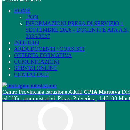
HOME
PON
INFORMAZIONI PRESA DI SERVIZIO 1
SETTEMBRE 2026 - DOCENTI E ATA A.S.
2026/2027
ISTITUTO
AREA DOCENTI / CORSISTI
OFFERTA FORMATIVA
COMUNICAZIONI
SERVIZI ONLINE
CONTATTACI
Centro Provinciale Istruzione Adulti
CPIA Mantova
Dir
ed Uffici amministrativi: Piazza Polveriera, 4 46100 Man