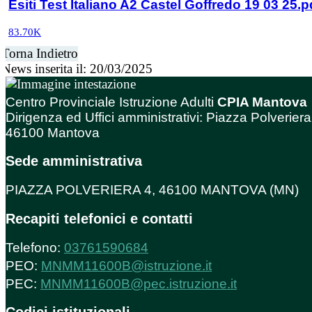
Esiti Test Italiano A2 Castel Goffredo 19 03 25.p
83.70K
Torna Indietro
News inserita il: 20/03/2025
Centro Provinciale Istruzione Adulti
CPIA Mantova
Dirigenza ed Uffici amministrativi: Piazza Polveriera
46100 Mantova
Sede amministrativa
PIAZZA POLVERIERA 4, 46100 MANTOVA (MN)
Recapiti telefonici e contatti
Telefono:
03761590684
PEO:
MNMM11600B@istruzione.it
PEC:
MNMM11600B@pec.istruzione.it