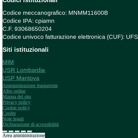
Codici istituzionali
Codice meccanografico: MNMM11600B
Codice IPA: cpiamn
C.F. 93068650204
Codice univoco fatturazione elettronica (CUF): U
Siti istituzionali
MIM
USR Lombardia
USP Mantova
Amministrazione trasparente
Albo online
Mappa del sito
Privacy policy
Cookie policy
Crediti
Note legali
Dichiarazione di accessibilità
Area amministrazione