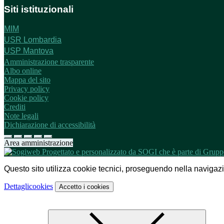
Siti istituzionali
MIM
USR Lombardia
USP Mantova
Amministrazione trasparente
Albo online
Mappa del sito
Privacy policy
Cookie policy
Crediti
Note legali
Dichiarazione di accessibilità
Area amministrazione
Questo sito utilizza cookie tecnici, proseguendo nella navigazion
Dettagli
cookies
Accetto
i cookies