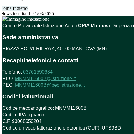
Torna Indietro
News inserita il: 21/03/2025
Centro Provinciale Istruzione Adulti
CPIA Mantova
Dirigenza 
Sede amministrativa
PIAZZA POLVERIERA 4, 46100 MANTOVA (MN)
Recapiti telefonici e contatti
Telefono:
03761590684
PEO:
MNMM11600B@istruzione.it
PEC:
MNMM11600B@pec.istruzione.it
Codici istituzionali
Codice meccanografico: MNMM11600B
Codice IPA: cpiamn
C.F. 93068650204
Codice univoco fatturazione elettronica (CUF): UFS9BD