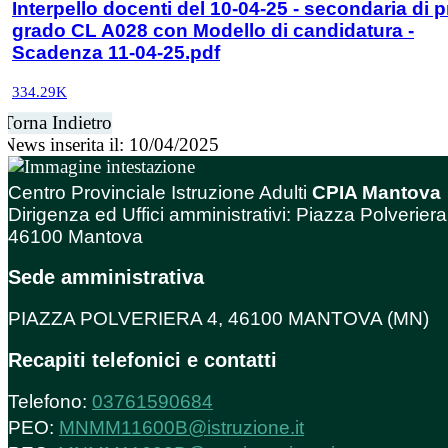
Interpello docenti del 10-04-25 - secondaria di 
grado CL A028 con Modello di candidatura -
Scadenza 11-04-25.pdf
334.29K
Torna Indietro
News inserita il: 10/04/2025
Centro Provinciale Istruzione Adulti
CPIA Mantova
Dirigenza ed Uffici amministrativi: Piazza Polveriera
46100 Mantova
Sede amministrativa
PIAZZA POLVERIERA 4, 46100 MANTOVA (MN)
Recapiti telefonici e contatti
Telefono:
03761590684
PEO:
MNMM11600B@istruzione.it