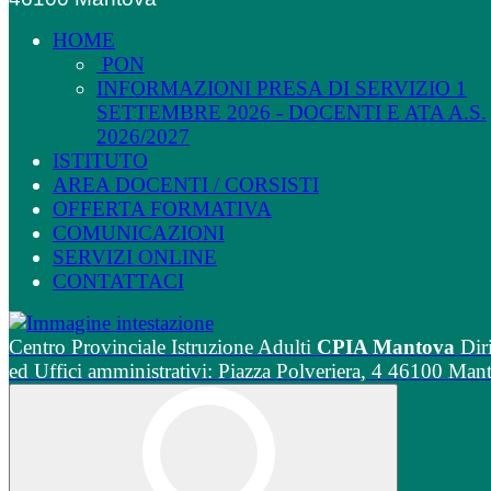
HOME
PON
INFORMAZIONI PRESA DI SERVIZIO 1
SETTEMBRE 2026 - DOCENTI E ATA A.S.
2026/2027
ISTITUTO
AREA DOCENTI / CORSISTI
OFFERTA FORMATIVA
COMUNICAZIONI
SERVIZI ONLINE
CONTATTACI
Centro Provinciale Istruzione Adulti
CPIA Mantova
Dir
ed Uffici amministrativi: Piazza Polveriera, 4 46100 Man