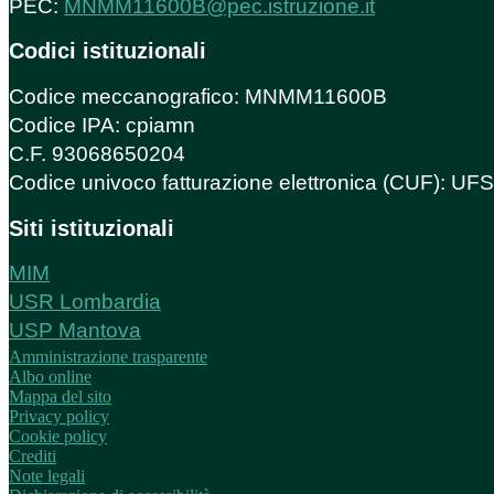
PEC:
MNMM11600B@pec.istruzione.it
Codici istituzionali
Codice meccanografico: MNMM11600B
Codice IPA: cpiamn
C.F. 93068650204
Codice univoco fatturazione elettronica (CUF): U
Siti istituzionali
MIM
USR Lombardia
USP Mantova
Amministrazione trasparente
Albo online
Mappa del sito
Privacy policy
Cookie policy
Crediti
Note legali