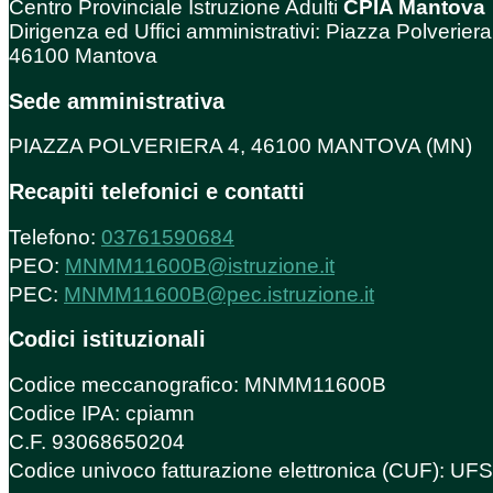
Centro Provinciale Istruzione Adulti
CPIA Mantova
Dirigenza ed Uffici amministrativi: Piazza Polveriera
46100 Mantova
Sede amministrativa
PIAZZA POLVERIERA 4, 46100 MANTOVA (MN)
Recapiti telefonici e contatti
Telefono:
03761590684
PEO:
MNMM11600B@istruzione.it
PEC:
MNMM11600B@pec.istruzione.it
Codici istituzionali
Codice meccanografico: MNMM11600B
Codice IPA: cpiamn
C.F. 93068650204
Codice univoco fatturazione elettronica (CUF): U