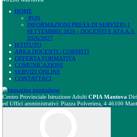
HOME
PON
INFORMAZIONI PRESA DI SERVIZIO 1
SETTEMBRE 2026 - DOCENTI E ATA A.S.
2026/2027
ISTITUTO
AREA DOCENTI / CORSISTI
OFFERTA FORMATIVA
COMUNICAZIONI
SERVIZI ONLINE
CONTATTACI
Centro Provinciale Istruzione Adulti
CPIA Mantova
Dir
ed Uffici amministrativi: Piazza Polveriera, 4 46100 Man