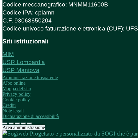
Codice meccanografico: MNMM11600B
Codice IPA: cpiamn
C.F. 93068650204
Codice univoco fatturazione elettronica (CUF): U
Siti istituzionali
MIM
USR Lombardia
USP Mantova
Amministrazione trasparente
Albo online
Mappa del sito
Privacy policy
Cookie policy
Crediti
Note legali
Dichiarazione di accessibilità
Area amministrazione