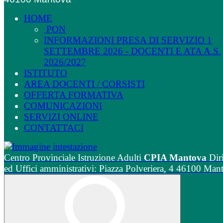
HOME
PON
INFORMAZIONI PRESA DI SERVIZIO 1
SETTEMBRE 2026 - DOCENTI E ATA A.S.
2026/2027
ISTITUTO
AREA DOCENTI / CORSISTI
OFFERTA FORMATIVA
COMUNICAZIONI
SERVIZI ONLINE
CONTATTACI
Centro Provinciale Istruzione Adulti
CPIA Mantova
Dir
ed Uffici amministrativi: Piazza Polveriera, 4 46100 Man