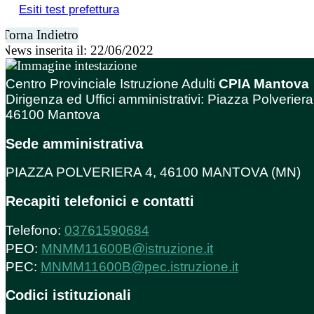
Esiti test prefettura
Torna Indietro
News inserita il: 22/06/2022
Centro Provinciale Istruzione Adulti
CPIA Mantova
Dirigenza ed Uffici amministrativi: Piazza Polveriera
46100 Mantova
Sede amministrativa
PIAZZA POLVERIERA 4, 46100 MANTOVA (MN)
Recapiti telefonici e contatti
Telefono:
03761590684
PEO:
MNMM11600B@istruzione.it
PEC:
MNMM11600B@pec.istruzione.it
Codici istituzionali