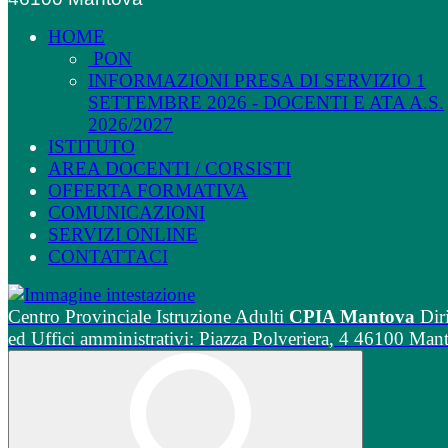
HOME
PON
INFORMAZIONI PRESA DI SERVIZIO 1
SETTEMBRE 2026 - DOCENTI E ATA A.S.
2026/2027
ISTITUTO
AREA DOCENTI / CORSISTI
OFFERTA FORMATIVA
COMUNICAZIONI
SERVIZI ONLINE
CONTATTACI
Centro Provinciale Istruzione Adulti
CPIA Mantova
Dir
ed Uffici amministrativi: Piazza Polveriera, 4 46100 Man