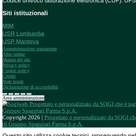
Codice univoco fatturazione elettronica (CUF): U
Siti istituzionali
MIM
USR Lombardia
USP Mantova
Amministrazione trasparente
Albo online
Mappa del sito
Privacy policy
Cookie policy
Crediti
Note legali
Dichiarazione di accessibilità
Area amministrazione
Copyright 2026 |
Progettato e personalizzato da SOGI che
di Gruppo Spaggiari Parma S.p.A.
Questo sito utilizza cookie tecnici, proseguendo nel