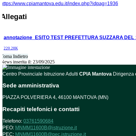
https://www.cpiamantova.edu.it/index.php?idpag=1936
Allegati
annotazione_ESITO TEST PREFETTURA SUZZARA DEL 19
220.28K
Torna Indietro
News inserita il: 23/09/2025
Centro Provinciale Istruzione Adulti
CPIA Mantova
Dirigenza 
Sede amministrativa
PIAZZA POLVERIERA 4, 46100 MANTOVA (MN)
Recapiti telefonici e contatti
Telefono:
03761590684
PEO:
MNMM11600B@istruzione.it
PEC:
MNMM11600B@pec.istruzione.it