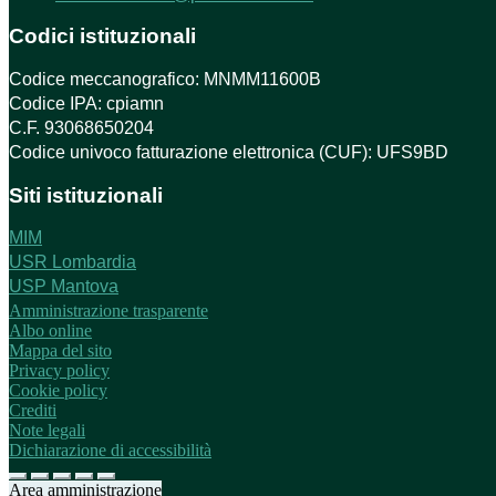
Codici istituzionali
Codice meccanografico: MNMM11600B
Codice IPA: cpiamn
C.F. 93068650204
Codice univoco fatturazione elettronica (CUF): UFS9BD
Siti istituzionali
MIM
USR Lombardia
USP Mantova
Amministrazione trasparente
Albo online
Mappa del sito
Privacy policy
Cookie policy
Crediti
Note legali
Dichiarazione di accessibilità
Area amministrazione