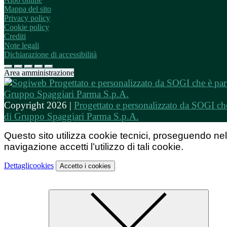
Mappa del sito
Privacy policy
Cookie policy
Crediti
Note legali
Dichiarazione di accessibilità
Area amministrazione
Copyright 2026 |
Progettato e personalizzato da SOGI che
di Gruppo Spaggiari Parma S.p.A.
Questo sito utilizza cookie tecnici, proseguendo nel
navigazione accetti l’utilizzo di tali cookie.
Dettagli
cookies
Accetto
i cookies