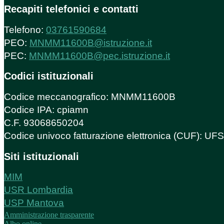
Recapiti telefonici e contatti
Telefono:
03761590684
PEO:
MNMM11600B@istruzione.it
PEC:
MNMM11600B@pec.istruzione.it
Codici istituzionali
Codice meccanografico: MNMM11600B
Codice IPA: cpiamn
C.F. 93068650204
Codice univoco fatturazione elettronica (CUF): U
Siti istituzionali
MIM
USR Lombardia
USP Mantova
Amministrazione trasparente
Albo online