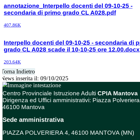
annotazione_Interpello docenti del 09-10-25 -
secondaria di primo grado CL A028.pdf
407.86K
Interpello docenti del 09-10-25 - secondaria di 
grado CL A028 scade il 10-10-25 ore 12.00.docx
203.64K
Torna Indietro
News inserita il: 09/10/2025
Centro Provinciale Istruzione Adulti
CPIA Mantova
Dirigenza ed Uffici amministrativi: Piazza Polveriera
46100 Mantova
Sede amministrativa
PIAZZA POLVERIERA 4, 46100 MANTOVA (MN)