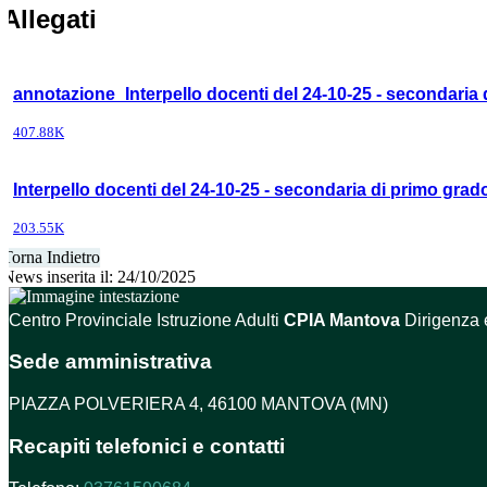
Allegati
annotazione_Interpello docenti del 24-10-25 - secondaria 
407.88K
Interpello docenti del 24-10-25 - secondaria di primo gra
203.55K
Torna Indietro
News inserita il: 24/10/2025
Centro Provinciale Istruzione Adulti
CPIA Mantova
Dirigenza 
Sede amministrativa
PIAZZA POLVERIERA 4, 46100 MANTOVA (MN)
Recapiti telefonici e contatti