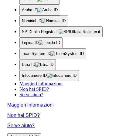
Aruba ID
Namirial ID
SPIDItalia Register.it
Lepida ID
TeamSystem ID
Etna ID
Infocamere ID
Maggiori informazioni
Non hai SPID?
Serve aiuto?
Maggiori informazioni
Non hai SPID?
Serve aiuto?