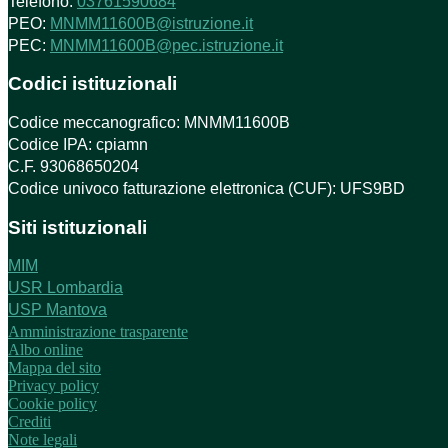
Telefono:
03761590684
PEO:
MNMM11600B@istruzione.it
PEC:
MNMM11600B@pec.istruzione.it
Codici istituzionali
Codice meccanografico: MNMM11600B
Codice IPA: cpiamn
C.F. 93068650204
Codice univoco fatturazione elettronica (CUF): UFS9BD
Siti istituzionali
MIM
USR Lombardia
USP Mantova
Amministrazione trasparente
Albo online
Mappa del sito
Privacy policy
Cookie policy
Crediti
Note legali