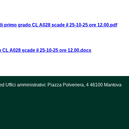
di primo grado CL A028 scade il 25-10-25 ore 12.00.pdf
do CL A028 scade il 25-10-25 ore 12.00.docx
ed Uffici amministrativi: Piazza Polveriera, 4 46100 Mantova