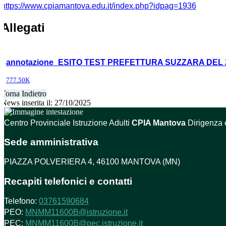
https://www.cpiamantova.edu.it/index.php?idpag=1936
Allegati
annotazione_ESITO TEST PREFETTURA SUZZARA DEL 24
777.50K
Torna Indietro
News inserita il: 27/10/2025
Centro Provinciale Istruzione Adulti
CPIA Mantova
Dirigenza 
Sede amministrativa
PIAZZA POLVERIERA 4, 46100 MANTOVA (MN)
Recapiti telefonici e contatti
Telefono:
03761590684
PEO:
MNMM11600B@istruzione.it
PEC:
MNMM11600B@pec.istruzione.it