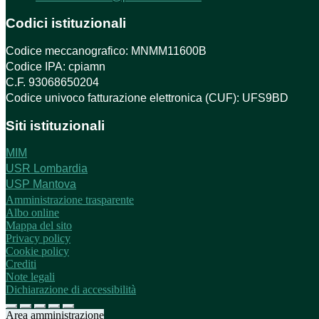
Codici istituzionali
Codice meccanografico: MNMM11600B
Codice IPA: cpiamn
C.F. 93068650204
Codice univoco fatturazione elettronica (CUF): UFS9BD
Siti istituzionali
MIM
USR Lombardia
USP Mantova
Amministrazione trasparente
Albo online
Mappa del sito
Privacy policy
Cookie policy
Crediti
Note legali
Dichiarazione di accessibilità
Area amministrazione