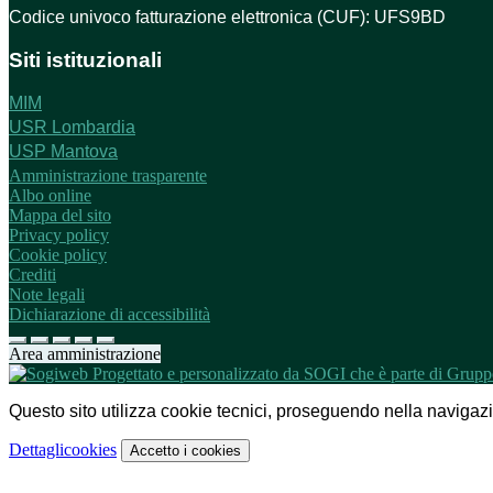
Codice univoco fatturazione elettronica (CUF): UFS9BD
Siti istituzionali
MIM
USR Lombardia
USP Mantova
Amministrazione trasparente
Albo online
Mappa del sito
Privacy policy
Cookie policy
Crediti
Note legali
Dichiarazione di accessibilità
Area amministrazione
Questo sito utilizza cookie tecnici, proseguendo nella navigazion
Dettagli
cookies
Accetto
i cookies