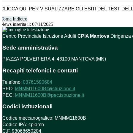
CLICCA QUI PER VISUALIZZARE GLI ESITI DEL TEST DEL
Torna Indietro
News inserita il: 07/11/2025
Centro Provinciale Istruzione Adulti
CPIA Mantova
Dirigenza 
Sede amministrativa
PIAZZA POLVERIERA 4, 46100 MANTOVA (MN)
Recapiti telefonici e contatti
Telefono:
03761590684
PEO:
MNMM11600B@istruzione.it
PEC:
MNMM11600B@pec.istruzione.it
Codici istituzionali
Codice meccanografico: MNMM11600B
Codice IPA: cpiamn
C.F. 93068650204