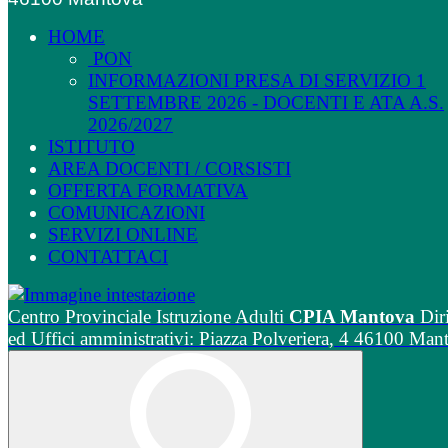
HOME
PON
INFORMAZIONI PRESA DI SERVIZIO 1
SETTEMBRE 2026 - DOCENTI E ATA A.S.
2026/2027
ISTITUTO
AREA DOCENTI / CORSISTI
OFFERTA FORMATIVA
COMUNICAZIONI
SERVIZI ONLINE
CONTATTACI
Centro Provinciale Istruzione Adulti
CPIA Mantova
Dir
ed Uffici amministrativi: Piazza Polveriera, 4 46100 Man