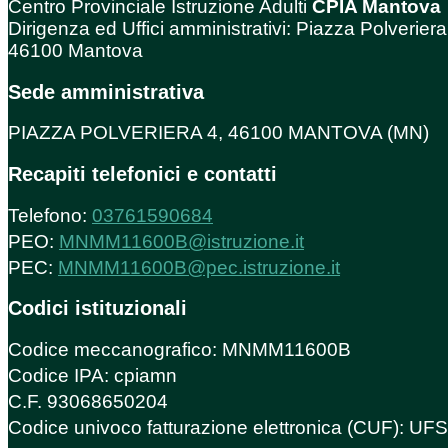
Centro Provinciale Istruzione Adulti
CPIA Mantova
Dirigenza ed Uffici amministrativi: Piazza Polveriera
46100 Mantova
Sede amministrativa
PIAZZA POLVERIERA 4, 46100 MANTOVA (MN)
Recapiti telefonici e contatti
Telefono:
03761590684
PEO:
MNMM11600B@istruzione.it
PEC:
MNMM11600B@pec.istruzione.it
Codici istituzionali
Codice meccanografico: MNMM11600B
Codice IPA: cpiamn
C.F. 93068650204
Codice univoco fatturazione elettronica (CUF): U