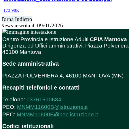
173.98K
Torna Indietro
News inserita il: 09/01/2026
Centro Provinciale Istruzione Adulti
CPIA Mantova
Dirigenza ed Uffici amministrativi: Piazza Polveriera
46100 Mantova
Sede amministrativa
PIAZZA POLVERIERA 4, 46100 MANTOVA (MN)
Recapiti telefonici e contatti
Telefono:
03761590684
PEO:
MNMM11600B@istruzione.it
PEC:
MNMM11600B@pec.istruzione.it
Codici istituzionali