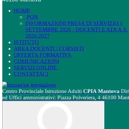
HOME
PON
INFORMAZIONI PRESA DI SERVIZIO 1
SETTEMBRE 2026 - DOCENTI E ATA A.S.
2026/2027
ISTITUTO
AREA DOCENTI / CORSISTI
OFFERTA FORMATIVA
COMUNICAZIONI
SERVIZI ONLINE
CONTATTACI
Centro Provinciale Istruzione Adulti
CPIA Mantova
Dir
ed Uffici amministrativi: Piazza Polveriera, 4 46100 Man