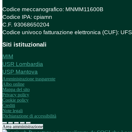
Codice meccanografico: MNMM11600B
Codice IPA: cpiamn
C.F. 93068650204
Codice univoco fatturazione elettronica (CUF): U
Siti istituzionali
MIM
USR Lombardia
USP Mantova
Amministrazione trasparente
Albo online
Mappa del sito
Privacy policy
Cookie policy
Crediti
Note legali
Dichiarazione di accessibilità
Area amministrazione