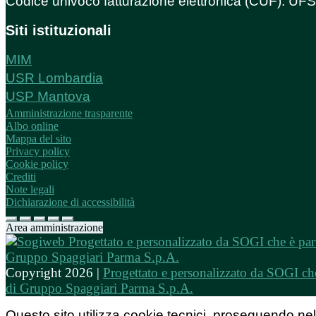
Codice univoco fatturazione elettronica (CUF): U
Siti istituzionali
MIM
USR Lombardia
USP Mantova
Amministrazione trasparente
Albo online
Mappa del sito
Privacy policy
Cookie policy
Crediti
Note legali
Dichiarazione di accessibilità
Area amministrazione
Copyright 2026 |
Progettato e personalizzato da SOGI che
di Gruppo Spaggiari Parma S.p.A.
Questo sito utilizza cookie tecnici, proseguendo nel