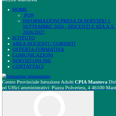
HOME
PON
INFORMAZIONI PRESA DI SERVIZIO 1
SETTEMBRE 2026 - DOCENTI E ATA A.S.
2026/2027
ISTITUTO
AREA DOCENTI / CORSISTI
OFFERTA FORMATIVA
COMUNICAZIONI
SERVIZI ONLINE
CONTATTACI
Centro Provinciale Istruzione Adulti
CPIA Mantova
Dir
ed Uffici amministrativi: Piazza Polveriera, 4 46100 Man