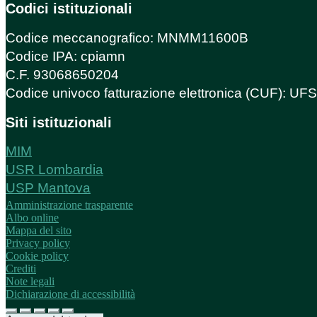
Codici istituzionali
Codice meccanografico: MNMM11600B
Codice IPA: cpiamn
C.F. 93068650204
Codice univoco fatturazione elettronica (CUF): U
Siti istituzionali
MIM
USR Lombardia
USP Mantova
Amministrazione trasparente
Albo online
Mappa del sito
Privacy policy
Cookie policy
Crediti
Note legali
Dichiarazione di accessibilità