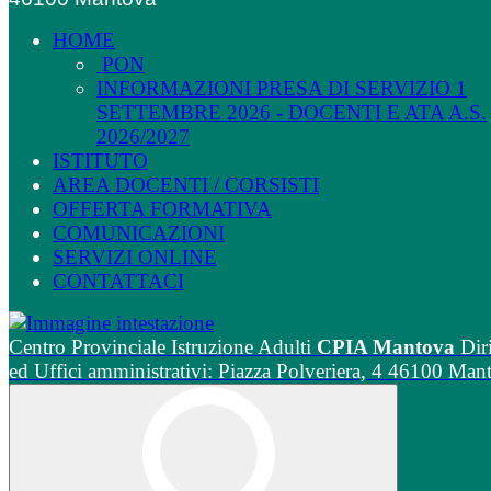
HOME
PON
INFORMAZIONI PRESA DI SERVIZIO 1
SETTEMBRE 2026 - DOCENTI E ATA A.S.
2026/2027
ISTITUTO
AREA DOCENTI / CORSISTI
OFFERTA FORMATIVA
COMUNICAZIONI
SERVIZI ONLINE
CONTATTACI
Centro Provinciale Istruzione Adulti
CPIA Mantova
Dir
ed Uffici amministrativi: Piazza Polveriera, 4 46100 Man