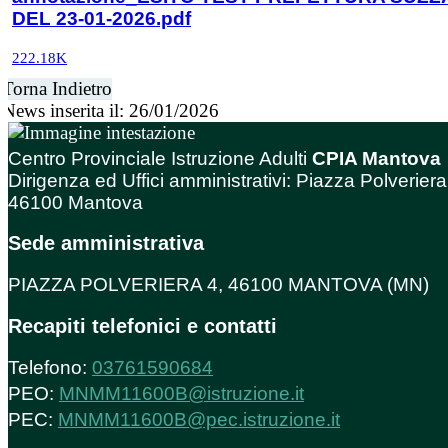
DEL 23-01-2026.pdf
222.18K
Torna Indietro
News inserita il: 26/01/2026
Centro Provinciale Istruzione Adulti
CPIA Mantova
Dirigenza ed Uffici amministrativi: Piazza Polveriera
46100 Mantova
Sede amministrativa
PIAZZA POLVERIERA 4, 46100 MANTOVA (MN)
Recapiti telefonici e contatti
Telefono:
03761590684
PEO:
MNMM11600B@istruzione.it
PEC:
MNMM11600B@pec.istruzione.it