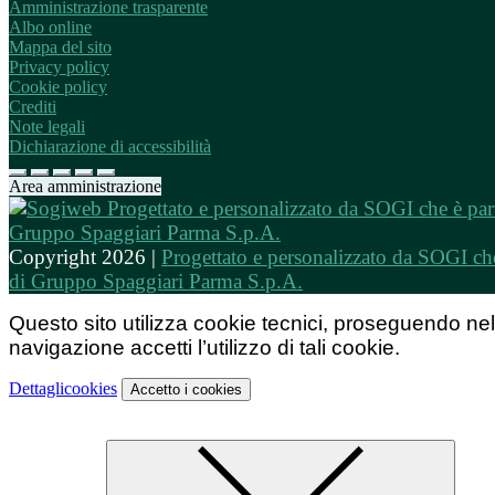
Amministrazione trasparente
Albo online
Mappa del sito
Privacy policy
Cookie policy
Crediti
Note legali
Dichiarazione di accessibilità
Area amministrazione
Copyright 2026 |
Progettato e personalizzato da SOGI che
di Gruppo Spaggiari Parma S.p.A.
Questo sito utilizza cookie tecnici, proseguendo nel
navigazione accetti l’utilizzo di tali cookie.
Dettagli
cookies
Accetto
i cookies