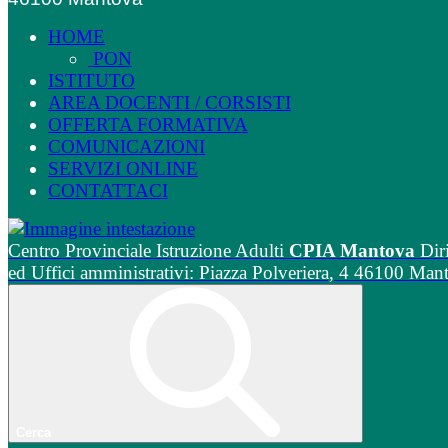
HOME
PON
ISTITUTO
AREA DOCENTI / CORSISTI
OFFERTA FORMATIVA
COMUNICAZIONI
SERVIZI ONLINE
CONTATTACI
Centro Provinciale Istruzione Adulti
CPIA Mantova
Dir
ed Uffici amministrativi: Piazza Polveriera, 4 46100 Man
Cerca