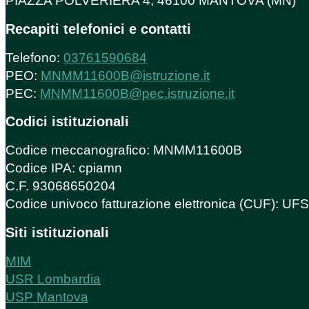
PIAZZA POLVERIERA 4, 46100 MANTOVA (MN)
Recapiti telefonici e contatti
Telefono:
03761590684
PEO:
MNMM11600B@istruzione.it
PEC:
MNMM11600B@pec.istruzione.it
Codici istituzionali
Codice meccanografico: MNMM11600B
Codice IPA: cpiamn
C.F. 93068650204
Codice univoco fatturazione elettronica (CUF): U
Siti istituzionali
MIM
USR Lombardia
USP Mantova