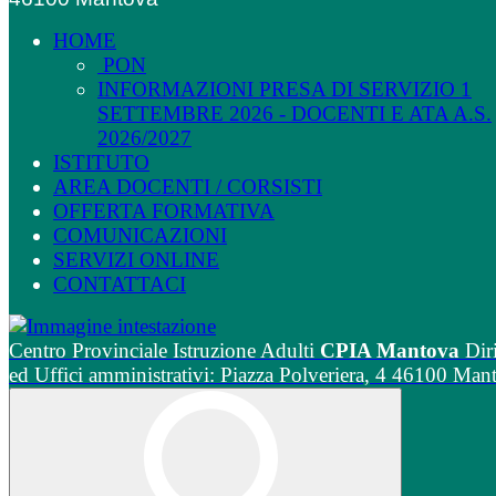
HOME
PON
INFORMAZIONI PRESA DI SERVIZIO 1
SETTEMBRE 2026 - DOCENTI E ATA A.S.
2026/2027
ISTITUTO
AREA DOCENTI / CORSISTI
OFFERTA FORMATIVA
COMUNICAZIONI
SERVIZI ONLINE
CONTATTACI
Centro Provinciale Istruzione Adulti
CPIA Mantova
Dir
ed Uffici amministrativi: Piazza Polveriera, 4 46100 Man