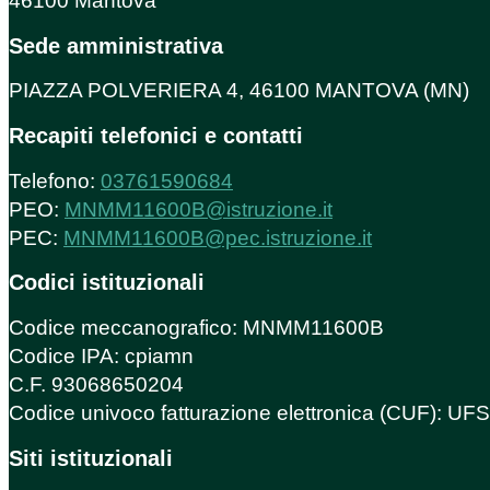
46100 Mantova
Sede amministrativa
PIAZZA POLVERIERA 4, 46100 MANTOVA (MN)
Recapiti telefonici e contatti
Telefono:
03761590684
PEO:
MNMM11600B@istruzione.it
PEC:
MNMM11600B@pec.istruzione.it
Codici istituzionali
Codice meccanografico: MNMM11600B
Codice IPA: cpiamn
C.F. 93068650204
Codice univoco fatturazione elettronica (CUF): U
Siti istituzionali