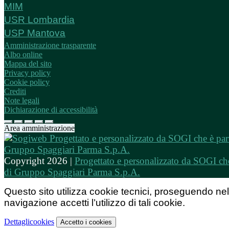
MIM
USR Lombardia
USP Mantova
Amministrazione trasparente
Albo online
Mappa del sito
Privacy policy
Cookie policy
Crediti
Note legali
Dichiarazione di accessibilità
Area amministrazione
Copyright 2026 |
Progettato e personalizzato da SOGI che
di Gruppo Spaggiari Parma S.p.A.
Questo sito utilizza cookie tecnici, proseguendo nel
navigazione accetti l’utilizzo di tali cookie.
Dettagli
cookies
Accetto
i cookies