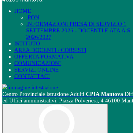
HOME
PON
INFORMAZIONI PRESA DI SERVIZIO 1
SETTEMBRE 2026 - DOCENTI E ATA A.S.
2026/2027
ISTITUTO
AREA DOCENTI / CORSISTI
OFFERTA FORMATIVA
COMUNICAZIONI
SERVIZI ONLINE
CONTATTACI
Centro Provinciale Istruzione Adulti
CPIA Mantova
Dir
ed Uffici amministrativi: Piazza Polveriera, 4 46100 Man