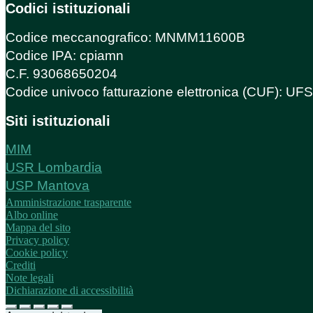
Codici istituzionali
Codice meccanografico: MNMM11600B
Codice IPA: cpiamn
C.F. 93068650204
Codice univoco fatturazione elettronica (CUF): U
Siti istituzionali
MIM
USR Lombardia
USP Mantova
Amministrazione trasparente
Albo online
Mappa del sito
Privacy policy
Cookie policy
Crediti
Note legali
Dichiarazione di accessibilità