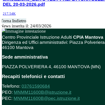
DEL 20-03-2026.pdf
217.54K
Torna Indietro
News inserita il: 24/03/2026
Centro Provinciale Istruzione Adulti
CPIA Mantova
Dirigenza ed Uffici amministrativi: Piazza Polveriera
46100 Mantova
Sede amministrativa
PIAZZA POLVERIERA 4, 46100 MANTOVA (MN)
Recapiti telefonici e contatti
Telefono:
03761590684
PEO:
MNMM11600B@istruzione.it
PEC:
MNMM11600B@pec.istruzione.it