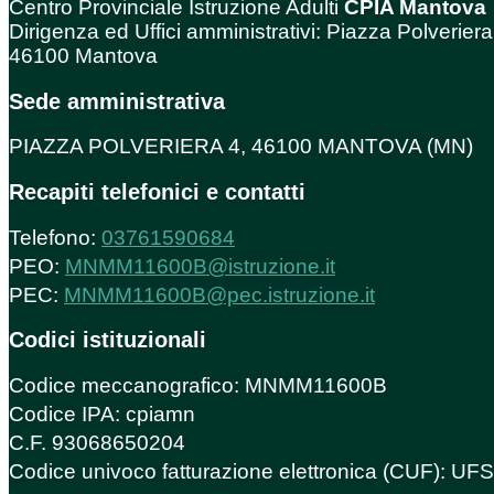
Centro Provinciale Istruzione Adulti
CPIA Mantova
Dirigenza ed Uffici amministrativi: Piazza Polveriera
46100 Mantova
Sede amministrativa
PIAZZA POLVERIERA 4, 46100 MANTOVA (MN)
Recapiti telefonici e contatti
Telefono:
03761590684
PEO:
MNMM11600B@istruzione.it
PEC:
MNMM11600B@pec.istruzione.it
Codici istituzionali
Codice meccanografico: MNMM11600B
Codice IPA: cpiamn
C.F. 93068650204
Codice univoco fatturazione elettronica (CUF): U