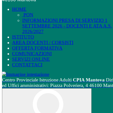
HOME
PON
INFORMAZIONI PRESA DI SERVIZIO 1
SETTEMBRE 2026 - DOCENTI E ATA A.S.
2026/2027
ISTITUTO
AREA DOCENTI / CORSISTI
OFFERTA FORMATIVA
COMUNICAZIONI
SERVIZI ONLINE
CONTATTACI
Centro Provinciale Istruzione Adulti
CPIA Mantova
Dir
ed Uffici amministrativi: Piazza Polveriera, 4 46100 Man