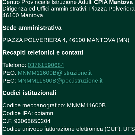
Centro Provinciale Istruzione Adulti
CPIA Mantova
Dirigenza ed Uffici amministrativi: Piazza Polveriera
46100 Mantova
Sede amministrativa
PIAZZA POLVERIERA 4, 46100 MANTOVA (MN)
Recapiti telefonici e contatti
Telefono:
03761590684
PEO:
MNMM11600B@istruzione.it
PEC:
MNMM11600B@pec.istruzione.it
Codici istituzionali
Codice meccanografico: MNMM11600B
Codice IPA: cpiamn
C.F. 93068650204
Codice univoco fatturazione elettronica (CUF): U