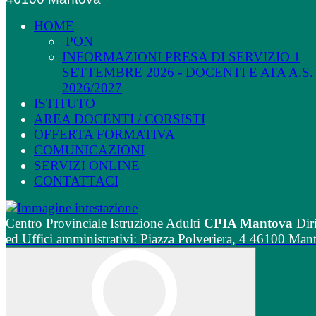
HOME
PON
INFORMAZIONI PRESA DI SERVIZIO 1
SETTEMBRE 2026 - DOCENTI E ATA A.S.
2026/2027
ISTITUTO
AREA DOCENTI / CORSISTI
OFFERTA FORMATIVA
COMUNICAZIONI
SERVIZI ONLINE
CONTATTACI
Centro Provinciale Istruzione Adulti
CPIA Mantova
Dir
ed Uffici amministrativi: Piazza Polveriera, 4 46100 Man