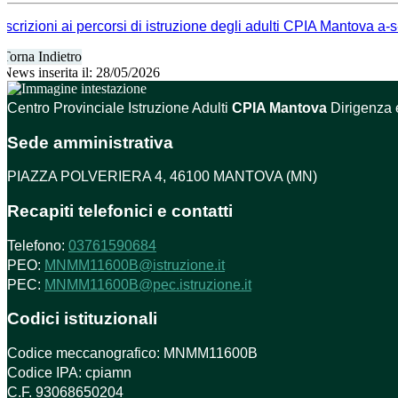
Iscrizioni ai percorsi di istruzione degli adulti CPIA Mantova a
Torna Indietro
News inserita il: 28/05/2026
Centro Provinciale Istruzione Adulti
CPIA Mantova
Dirigenza 
Sede amministrativa
PIAZZA POLVERIERA 4, 46100 MANTOVA (MN)
Recapiti telefonici e contatti
Telefono:
03761590684
PEO:
MNMM11600B@istruzione.it
PEC:
MNMM11600B@pec.istruzione.it
Codici istituzionali
Codice meccanografico: MNMM11600B
Codice IPA: cpiamn
C.F. 93068650204