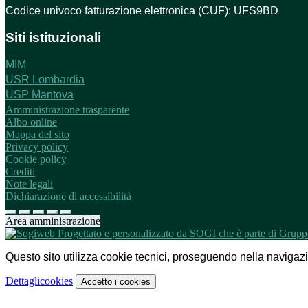
Codice univoco fatturazione elettronica (CUF): UFS9BD
Siti istituzionali
MIM
USR Lombardia
USP Mantova
Amministrazione trasparente
Albo online
Mappa del sito
Privacy policy
Cookie policy
Crediti
Note legali
Dichiarazione di accessibilità
Area amministrazione
Questo sito utilizza cookie tecnici, proseguendo nella navigazion
Dettagli
cookies
Accetto
i cookies