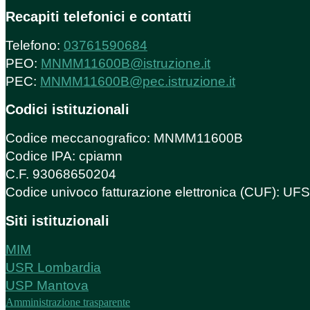
Recapiti telefonici e contatti
Telefono:
03761590684
PEO:
MNMM11600B@istruzione.it
PEC:
MNMM11600B@pec.istruzione.it
Codici istituzionali
Codice meccanografico: MNMM11600B
Codice IPA: cpiamn
C.F. 93068650204
Codice univoco fatturazione elettronica (CUF): U
Siti istituzionali
MIM
USR Lombardia
USP Mantova
Amministrazione trasparente