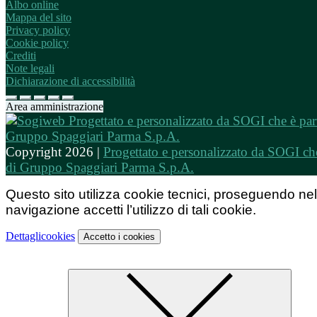
Albo online
Mappa del sito
Privacy policy
Cookie policy
Crediti
Note legali
Dichiarazione di accessibilità
Area amministrazione
Copyright 2026 |
Progettato e personalizzato da SOGI che
di Gruppo Spaggiari Parma S.p.A.
Questo sito utilizza cookie tecnici, proseguendo nel
navigazione accetti l’utilizzo di tali cookie.
Dettagli
cookies
Accetto
i cookies