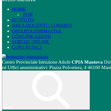
HOME
PON
ISTITUTO
AREA DOCENTI / CORSISTI
OFFERTA FORMATIVA
COMUNICAZIONI
SERVIZI ONLINE
CONTATTACI
Centro Provinciale Istruzione Adulti
CPIA Mantova
Dir
ed Uffici amministrativi: Piazza Polveriera, 4 46100 Man
Cerca