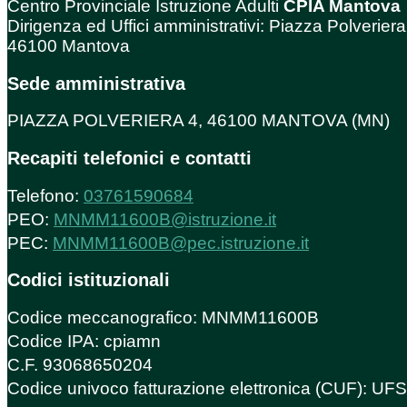
Centro Provinciale Istruzione Adulti
CPIA Mantova
Dirigenza ed Uffici amministrativi: Piazza Polveriera
46100 Mantova
Sede amministrativa
PIAZZA POLVERIERA 4, 46100 MANTOVA (MN)
Recapiti telefonici e contatti
Telefono:
03761590684
PEO:
MNMM11600B@istruzione.it
PEC:
MNMM11600B@pec.istruzione.it
Codici istituzionali
Codice meccanografico: MNMM11600B
Codice IPA: cpiamn
C.F. 93068650204
Codice univoco fatturazione elettronica (CUF): U