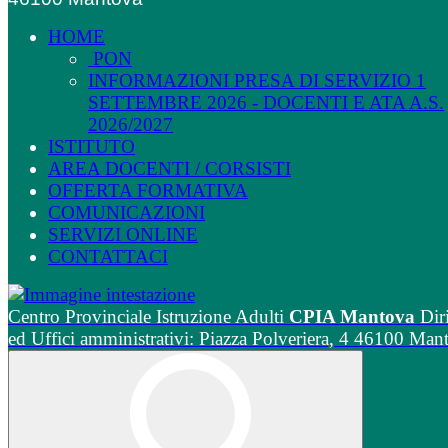
HOME
PON
INFORMAZIONI PRESA DI SERVIZIO 1
SETTEMBRE 2026 - DOCENTI E ATA A.S.
2026/2027
ISTITUTO
AREA DOCENTI / CORSISTI
OFFERTA FORMATIVA
COMUNICAZIONI
SERVIZI ONLINE
CONTATTACI
Centro Provinciale Istruzione Adulti
CPIA Mantova
Dir
ed Uffici amministrativi: Piazza Polveriera, 4 46100 Man